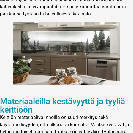
kahvinkeitin ja leivänpaahdin – näille kannattaa varata oma
paikkansa työtasolta tai erillisestä kaapista.
Materiaaleilla kestävyyttä ja tyyliä
keittiöön
Keittiön materiaalivalinnoilla on suuri merkitys sekä
käytännöllisyyden, että ulkonäön kannalta. Valitse kestävät ja
helppohoitoiset materiaalit, jotka sopivat tyyliin. Työtasoissa