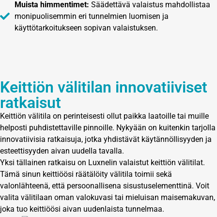
Muista himmentimet:
Säädettävä valaistus mahdollistaa
monipuolisemmin eri tunnelmien luomisen ja
käyttötarkoitukseen sopivan valaistuksen.
Keittiön välitilan innovatiiviset
ratkaisut
Keittiön välitila on perinteisesti ollut paikka laatoille tai muille
helposti puhdistettaville pinnoille. Nykyään on kuitenkin tarjolla
innovatiivisia ratkaisuja, jotka yhdistävät käytännöllisyyden ja
esteettisyyden aivan uudella tavalla.
Yksi tällainen ratkaisu on Luxnelin valaistut keittiön välitilat.
Tämä sinun keittiöösi räätälöity välitila toimii sekä
valonlähteenä, että persoonallisena sisustuselementtinä. Voit
valita välitilaan oman valokuvasi tai mieluisan maisemakuvan,
joka tuo keittiöösi aivan uudenlaista tunnelmaa.