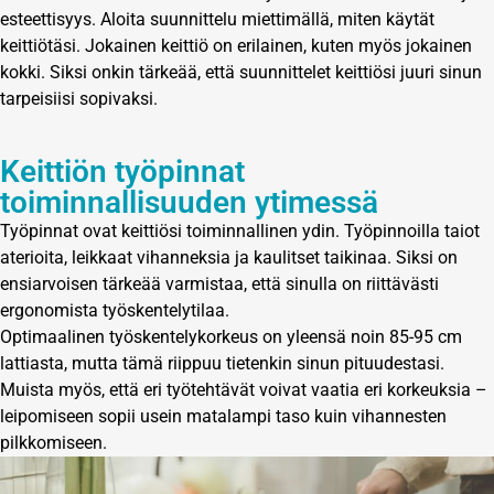
esteettisyys. Aloita suunnittelu miettimällä, miten käytät
keittiötäsi. Jokainen keittiö on erilainen, kuten myös jokainen
kokki. Siksi onkin tärkeää, että suunnittelet keittiösi juuri sinun
tarpeisiisi sopivaksi.
Keittiön työpinnat
toiminnallisuuden ytimessä
Työpinnat ovat keittiösi toiminnallinen ydin. Työpinnoilla taiot
aterioita, leikkaat vihanneksia ja kaulitset taikinaa. Siksi on
ensiarvoisen tärkeää varmistaa, että sinulla on riittävästi
ergonomista työskentelytilaa.
Optimaalinen työskentelykorkeus on yleensä noin 85-95 cm
lattiasta, mutta tämä riippuu tietenkin sinun pituudestasi.
Muista myös, että eri työtehtävät voivat vaatia eri korkeuksia –
leipomiseen sopii usein matalampi taso kuin vihannesten
pilkkomiseen.