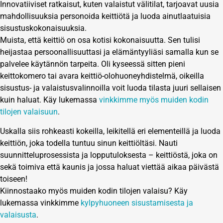
Innovatiiviset ratkaisut, kuten valaistut välitilat, tarjoavat uusia
mahdollisuuksia personoida keittiötä ja luoda ainutlaatuisia
sisustuskokonaisuuksia.
Muista, että keittiö on osa kotisi kokonaisuutta. Sen tulisi
heijastaa persoonallisuuttasi ja elämäntyyliäsi samalla kun se
palvelee käytännön tarpeita. Oli kyseessä sitten pieni
keittokomero tai avara keittiö-olohuoneyhdistelmä, oikeilla
sisustus- ja valaistusvalinnoilla voit luoda tilasta juuri sellaisen
kuin haluat. Käy lukemassa
vinkkimme myös muiden kodin
tilojen valaisuun
.
Uskalla siis rohkeasti kokeilla, leikitellä eri elementeillä ja luoda
keittiön, joka todella tuntuu sinun keittiöltäsi. Nauti
suunnitteluprosessista ja lopputuloksesta – keittiöstä, joka on
sekä toimiva että kaunis ja jossa haluat viettää aikaa päivästä
toiseen!
Kiinnostaako myös muiden kodin tilojen valaisu? Käy
lukemassa vinkkimme
kylpyhuoneen sisustamisesta ja
valaisusta
.