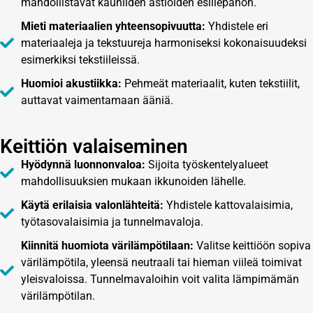
mahdollistavat kauniiden astioiden esillepanon.
Mieti materiaalien yhteensopivuutta:
Yhdistele eri
materiaaleja ja tekstuureja harmoniseksi kokonaisuudeksi
esimerkiksi tekstiileissä.
Huomioi akustiikka:
Pehmeät materiaalit, kuten tekstiilit,
auttavat vaimentamaan ääniä.
Keittiön valaiseminen
Hyödynnä luonnonvaloa:
Sijoita työskentelyalueet
mahdollisuuksien mukaan ikkunoiden lähelle.
Käytä erilaisia valonlähteitä:
Yhdistele kattovalaisimia,
työtasovalaisimia ja tunnelmavaloja.
Kiinnitä huomiota värilämpötilaan:
Valitse keittiöön sopiva
värilämpötila, yleensä neutraali tai hieman viileä toimivat
yleisvaloissa. Tunnelmavaloihin voit valita lämpimämän
värilämpötilan.