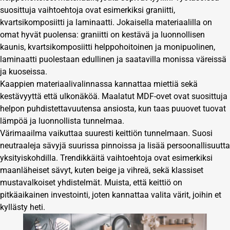
suosittuja vaihtoehtoja ovat esimerkiksi graniitti,
kvartsikomposiitti ja laminaatti. Jokaisella materiaalilla on
omat hyvät puolensa: graniitti on kestävä ja luonnollisen
kaunis, kvartsikomposiitti helppohoitoinen ja monipuolinen,
laminaatti puolestaan edullinen ja saatavilla monissa väreissä
ja kuoseissa.
Kaappien materiaalivalinnassa kannattaa miettiä sekä
kestävyyttä että ulkonäköä. Maalatut MDF-ovet ovat suosittuja
helpon puhdistettavuutensa ansiosta, kun taas puuovet tuovat
lämpöä ja luonnollista tunnelmaa.
Värimaailma vaikuttaa suuresti keittiön tunnelmaan. Suosi
neutraaleja sävyjä suurissa pinnoissa ja lisää persoonallisuutta
yksityiskohdilla. Trendikkäitä vaihtoehtoja ovat esimerkiksi
maanläheiset sävyt, kuten beige ja vihreä, sekä klassiset
mustavalkoiset yhdistelmät. Muista, että keittiö on
pitkäaikainen investointi, joten kannattaa valita värit, joihin et
kyllästy heti.