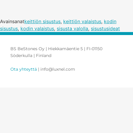
Avainsanat
keittiön sisustus
,
keittiön valaistus
,
kodin
sisustus
,
kodin valaistus
,
sisusta valolla
,
sisustusideat
BS BeStones Oy | Hiekkamäentie 5 | FI-01150
Söderkulla | Finland
Ota yhteyttä
| info@luxnel.com