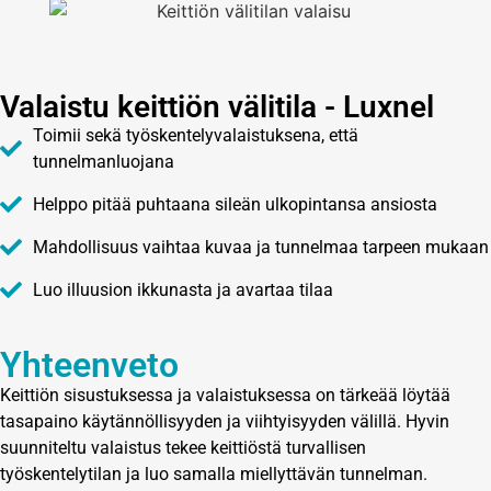
Valaistu keittiön välitila - Luxnel
Toimii sekä työskentelyvalaistuksena, että
tunnelmanluojana
Helppo pitää puhtaana sileän ulkopintansa ansiosta
Mahdollisuus vaihtaa kuvaa ja tunnelmaa tarpeen mukaan
Luo illuusion ikkunasta ja avartaa tilaa
Yhteenveto
Keittiön sisustuksessa ja valaistuksessa on tärkeää löytää
tasapaino käytännöllisyyden ja viihtyisyyden välillä. Hyvin
suunniteltu valaistus tekee keittiöstä turvallisen
työskentelytilan ja luo samalla miellyttävän tunnelman.