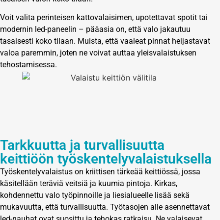
Voit valita perinteisen kattovalaisimen, upotettavat spotit tai
modernin led-paneelin – pääasia on, että valo jakautuu
tasaisesti koko tilaan. Muista, että vaaleat pinnat heijastavat
valoa paremmin, joten ne voivat auttaa yleisvalaistuksen
tehostamisessa.
Tarkkuutta ja turvallisuutta
keittiöön työskentelyvalaistuksella
Työskentelyvalaistus on kriittisen tärkeää keittiössä, jossa
käsitellään teräviä veitsiä ja kuumia pintoja. Kirkas,
kohdennettu valo työpinnoille ja liesialueelle lisää sekä
mukavuutta, että turvallisuutta. Työtasojen alle asennettavat
led-nauhat ovat suosittu ja tehokas ratkaisu. Ne valaisevat