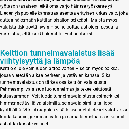
työtason tasaisesti eikä oma varjo häiritse työskentelyä.
Lieden yläpuolelle kannattaa asentaa erityisen kirkas valo, joka
auttaa näkemään kattilan sisällön selkeästi. Muista myös
valaista tiskipöytä hyvin – se helpottaa astioiden pesua ja
varmistaa, että kaikki pinnat tulevat puhtaiksi.
Keittiön tunnelmavalaistus lisää
viihtyisyyttä ja lämpöä
Keittiö ei ole vain ruoanlaittoa varten – se on myös paikka,
jossa vietetään aikaa perheen ja ystävien kanssa. Siksi
tunnelmavalaistus on tärkeä osa keittiön valaistusta.
Pehmeämpi valaistus luo tunnelmaa ja tekee keittiöstä
kutsuvamman. Voit luoda tunnelmavalaistusta esimerkiksi
himmennettävillä valaisimilla, seinävalaisimilla tai jopa
kynttilöillä. Vitriinikaappien sisälle asennetut pienet valot voivat
luoda kauniin, pehmeän valon ja samalla nostaa esiin kauniit
astiat tai koriste-esineet.