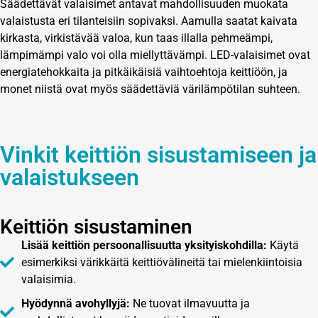
Säädettävät valaisimet antavat mahdollisuuden muokata
valaistusta eri tilanteisiin sopivaksi. Aamulla saatat kaivata
kirkasta, virkistävää valoa, kun taas illalla pehmeämpi,
lämpimämpi valo voi olla miellyttävämpi. LED-valaisimet ovat
energiatehokkaita ja pitkäikäisiä vaihtoehtoja keittiöön, ja
monet niistä ovat myös säädettäviä värilämpötilan suhteen.
Vinkit keittiön sisustamiseen ja
valaistukseen
Keittiön sisustaminen
Lisää keittiön persoonallisuutta yksityiskohdilla:
Käytä
esimerkiksi värikkäitä keittiövälineitä tai mielenkiintoisia
valaisimia.
Hyödynnä avohyllyjä:
Ne tuovat ilmavuutta ja