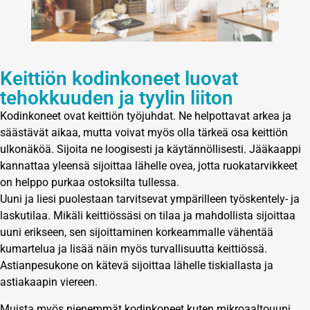
Keittiön kodinkoneet luovat
tehokkuuden ja tyylin liiton
Kodinkoneet ovat keittiön työjuhdat. Ne helpottavat arkea ja
säästävät aikaa, mutta voivat myös olla tärkeä osa keittiön
ulkonäköä. Sijoita ne loogisesti ja käytännöllisesti. Jääkaappi
kannattaa yleensä sijoittaa lähelle ovea, jotta ruokatarvikkeet
on helppo purkaa ostoksilta tullessa.
Uuni ja liesi puolestaan tarvitsevat ympärilleen työskentely- ja
laskutilaa. Mikäli keittiössäsi on tilaa ja mahdollista sijoittaa
uuni erikseen, sen sijoittaminen korkeammalle vähentää
kumartelua ja lisää näin myös turvallisuutta keittiössä.
Astianpesukone on kätevä sijoittaa lähelle tiskiallasta ja
astiakaapin viereen.
Muista myös pienemmät kodinkoneet kuten mikroaaltouuni,