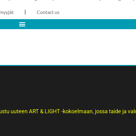
nmyyjät
Contact us
stu uuteen ART & LIGHT -kokoelmaan, jossa taide ja val