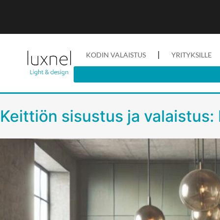
KODIN VALAISTUS
YRITYKSILLE
Keittiön sisustus ja valaistus: