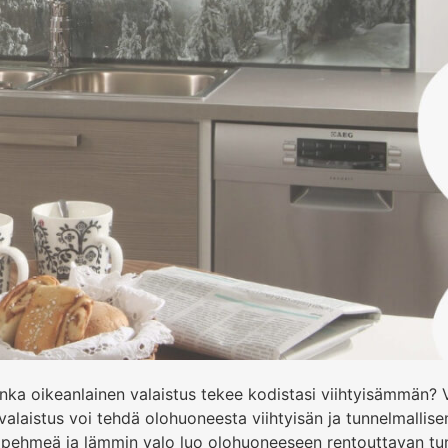
uinka oikeanlainen valaistus tekee kodistasi viihtyisämmän?
valaistus voi tehdä olohuoneesta viihtyisän ja tunnelmallise
i pehmeä ja lämmin valo luo olohuoneeseen rentouttavan tun