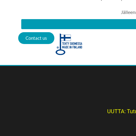
Jällee
Contact us
UUTTA: Tutu