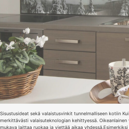
Sisustusideat sekä valaistusvinkit tunnelmalliseen kotiin K
merkittävästi valaisuteknologian kehittyessä. Oikeanlainen 
mukava laittaa ruokaa ja viettää aikaa yhdessä.Esimerkiks