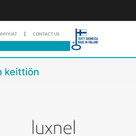
NMYYJÄT
CONTACT US
n keittiön