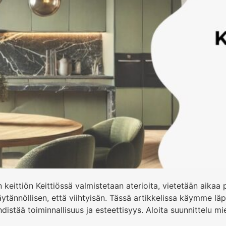
än keittiön Keittiössä valmistetaan aterioita, vietetään aikaa
äytännöllisen, että viihtyisän. Tässä artikkelissa käymme läp
istää toiminnallisuus ja esteettisyys. Aloita suunnittelu mie