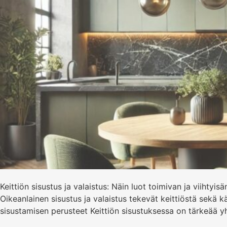
Keittiön sisustus ja valaistus: Näin luot toimivan ja viihtyis
Oikeanlainen sisustus ja valaistus tekevät keittiöstä sekä k
sisustamisen perusteet Keittiön sisustuksessa on tärkeää yhd