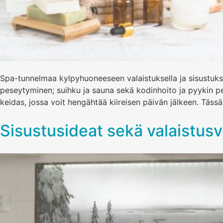
Spa-tunnelmaa kylpyhuoneeseen valaistuksella ja sisustuksel
peseytyminen; suihku ja sauna sekä kodinhoito ja pyykin pe
keidas, jossa voit hengähtää kiireisen päivän jälkeen. Täs
Sisustusideat sekä valaistusvi