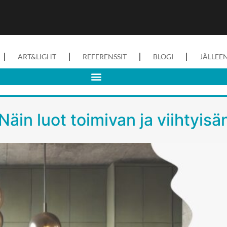
ART&LIGHT
REFERENSSIT
BLOGI
JÄLLEE
 Näin luot toimivan ja viihtyisä