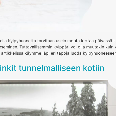
la Kylpyhuonetta tarvitaan usein monta kertaa päivässä ja er
seminen. Tuttavallisemmin kylppäri voi olla muutakin kuin 
sä artikkelissa käymme läpi eri tapoja luoda kylpyhuoneesee
nkit tunnelmalliseen kotiin ​